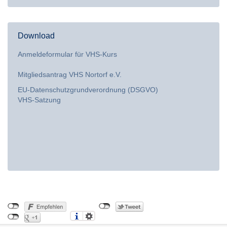
Download
Anmeldeformular für VHS-Kurs
Mitgliedsantrag VHS Nortorf e.V.
EU-Datenschutzgrundverordnung (DSGVO)
VHS-Satzung