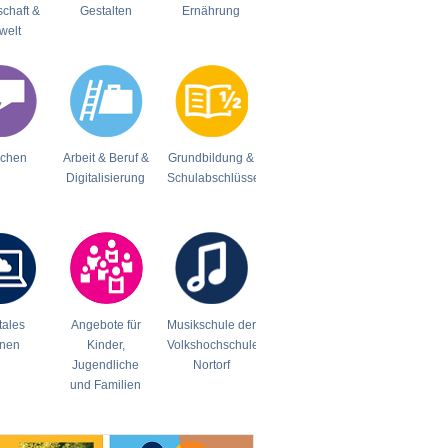
schaft &
Gestalten
Ernährung
welt
achen
Arbeit & Beruf &
Grundbildung &
Digitalisierung
Schulabschlüsse
tales
Angebote für
Musikschule der
rnen
Kinder,
Volkshochschule
Jugendliche
Nortorf
und Familien