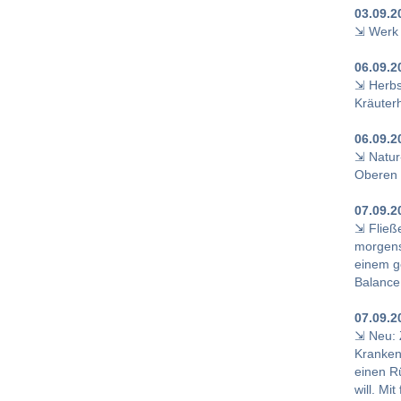
03.09.2
⇲ Werk 
06.09.2
⇲ Herbs
Kräuter
06.09.2
⇲ Natur
Oberen 
07.09.2
⇲ Fließ
morgens
einem ge
Balance
07.09.2
⇲ Neu: Z
Kranken
einen R
will. Mi