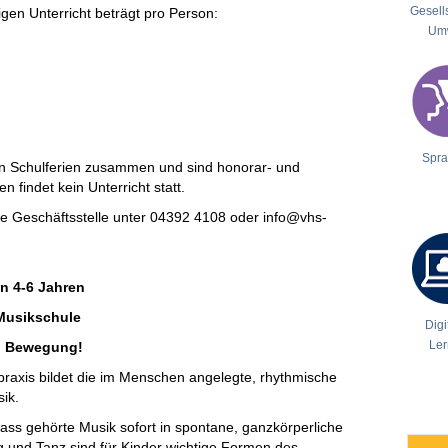
Gesell
gen Unterricht beträgt pro Person:
Um
Spr
den Schulferien zusammen und sind honorar- und
 findet kein Unterricht statt.
die Geschäftsstelle unter 04392 4108 oder info@vhs-
n 4-6 Jahren
 Musikschule
Digi
Le
nd Bewegung!
praxis bildet die im Menschen angelegte, rhythmische
ik.
ass gehörte Musik sofort in spontane, ganzkörperliche
und Tanz sind für Kinder wichtige Formen des