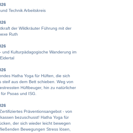
026
und Technik Arbeitskreis
026
tkraft der Wildkräuter Führung mit der
hexe Ruth
026
- und Kulturpädagogische Wanderung im
Eidertal
026
endes Hatha Yoga für Hüften, die sich
 steif aus dem Bett schieben. Weg von
stressten Hüftbeuger, hin zu natürlicher
 für Psoas und ISG.
026
ertifiziertes Präventionsangebot - von
kassen bezuschusst! Hatha Yoga für
ücken, der sich wieder leicht bewegen
t fließenden Bewegungen Stress lösen,