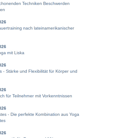
chonenden Techniken Beschwerden
gen
026
uertraining nach lateinamerikanischer
026
oga mit Liska
026
s - Stärke und Flexibilität für Körper und
026
ch für Teilnehmer mit Vorkenntnissen
026
ates - Die perfekte Kombination aus Yoga
tes
026