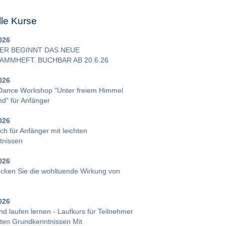
lle Kurse
026
IER BEGINNT DAS NEUE
MMHEFT. BUCHBAR AB 20.6.26
026
Dance Workshop "Unter freiem Himmel
d" für Anfänger
026
h für Anfänger mit leichten
tnissen
026
cken Sie die wohltuende Wirkung von
026
d laufen lernen - Laufkurs für Teilnehmer
chten Grundkenntnissen Mit