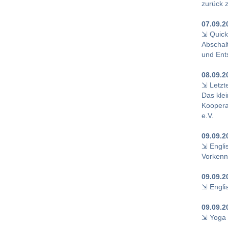
zurück z
07.09.2
⇲ Quick
Abschal
und Ent
08.09.2
⇲ Letzte
Das klei
Kooperat
e.V.
09.09.2
⇲ Engli
Vorkenn
09.09.2
⇲ Engli
09.09.2
⇲ Yoga