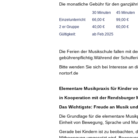
Die monatliche Gebühr für den ganzjähri
30 Minuten
45 Minuten
Einzelunterricht
66,00 €
99,00 €
2 er Gruppe
40,00 €
60,00 €
Gültigkeit:
ab Feb.2025
Die Ferien der Musikschule fallen mit 
gebührenpflichtig.Während der Schulferien
Bitte wenden Sie sich bei Interesse an 
nortorf.de
Elementare Musikpraxis für Kinder vo
in Kooperation mit der Rendsburger
Das Wichtigste: Freude an Musik u
Die Grundlage für die elementare Musik
Einheit von Bewegung, Sprache und Mus
Gerade bei Kindern ist zu beobachten, d
Mitbewegung umgesetzt wird. Bewegung 