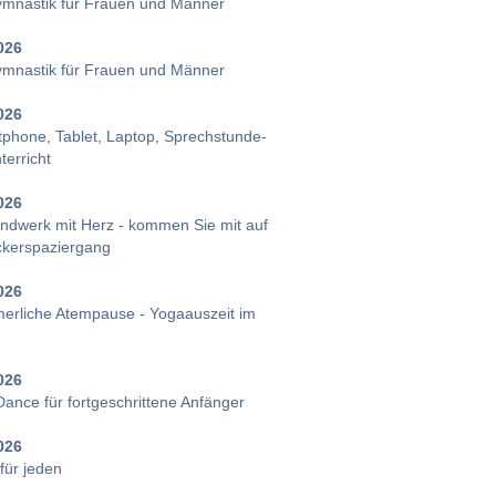
ymnastik für Frauen und Männer
026
ymnastik für Frauen und Männer
026
phone, Tablet, Laptop, Sprechstunde-
terricht
026
ndwerk mit Herz - kommen Sie mit auf
ckerspaziergang
026
rliche Atempause - Yogaauszeit im
026
ance für fortgeschrittene Anfänger
026
für jeden