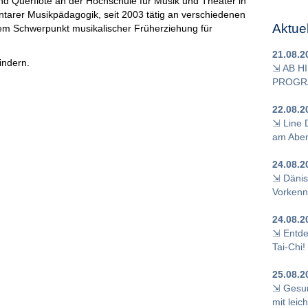
d Querflöte an der Hochschule für Musik und Theater in
tarer Musikpädagogik, seit 2003 tätig an verschiedenen
Aktue
dem Schwerpunkt musikalischer Früherziehung für
21.08.2
 und Mutter von drei Kindern.
⇲ AB H
PROGRA
22.08.2
⇲ Line 
am Aben
24.08.2
⇲ Dänisc
Vorkenn
24.08.2
⇲ Entde
Tai-Chi!
25.08.2
⇲ Gesun
mit lei