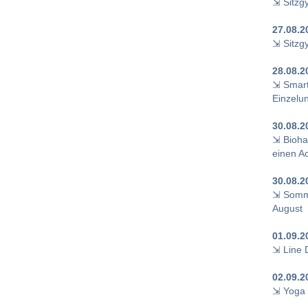
⇲ Sitzg
27.08.2
⇲ Sitzg
28.08.2
⇲ Smart
Einzelun
30.08.2
⇲ Bioha
einen A
30.08.2
⇲ Somme
August
01.09.2
⇲ Line D
02.09.2
⇲ Yoga 