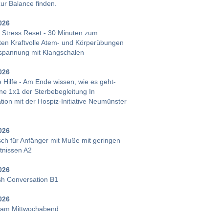
ur Balance finden.
026
 Stress Reset - 30 Minuten zum
ten Kraftvolle Atem- und Körperübungen
spannung mit Klangschalen
026
 Hilfe - Am Ende wissen, wie es geht-
ne 1x1 der Sterbebegleitung In
ion mit der Hospiz-Initiative Neumünster
026
sch für Anfänger mit Muße mit geringen
tnissen A2
026
sh Conversation B1
026
 am Mittwochabend