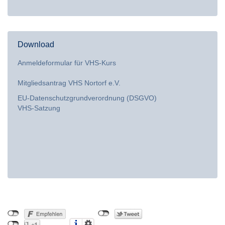
Download
Anmeldeformular für VHS-Kurs
Mitgliedsantrag VHS Nortorf e.V.
EU-Datenschutzgrundverordnung (DSGVO)
VHS-Satzung