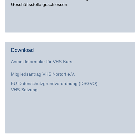
Geschäftsstelle geschlossen.
Download
Anmeldeformular für VHS-Kurs
Mitgliedsantrag VHS Nortorf e.V.
EU-Datenschutzgrundverordnung (DSGVO)
VHS-Satzung